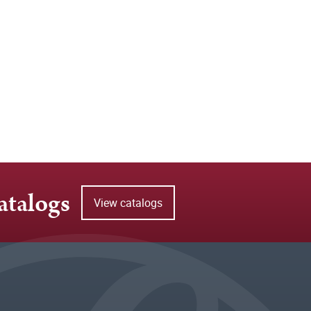
atalogs
View catalogs