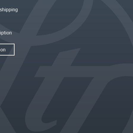
shipping
iption
ion