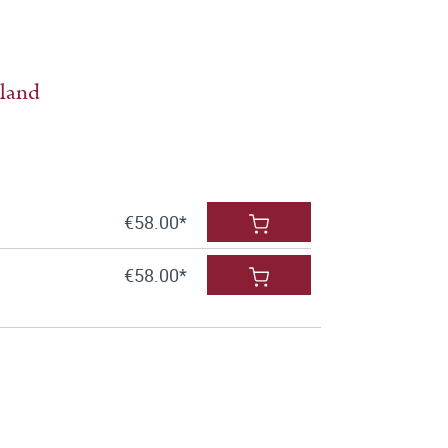
hland
€58.00*
€58.00*