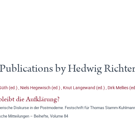
Publications by Hedwig Richte
Güth (ed.)
,
Niels Hegewisch (ed.)
,
Knut Langewand (ed.)
,
Dirk Mellies (e
leibt die Aufklärung?
rerische Diskurse in der Postmoderne. Festschrift für Thomas Stamm-Kuhlman
sche Mitteilungen – Beihefte, Volume 84