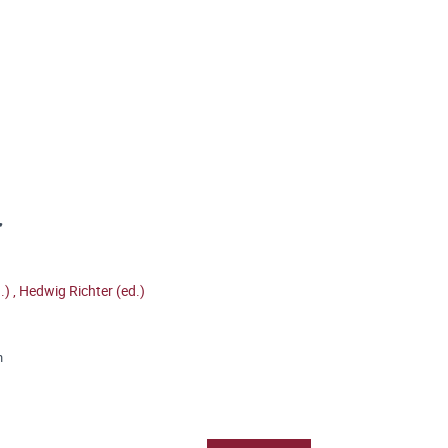
r
d.)
,
Hedwig Richter (ed.)
n