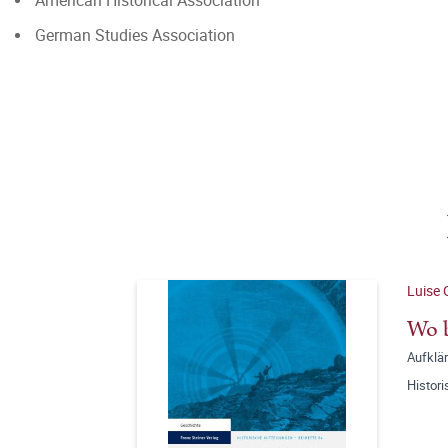
American Historical Association
German Studies Association
Luise 
Wo b
Aufklä
Histori