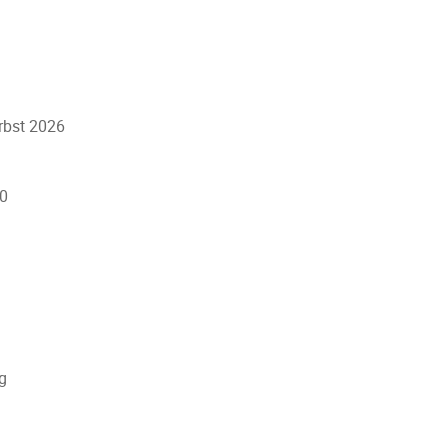
erbst 2026
20
g