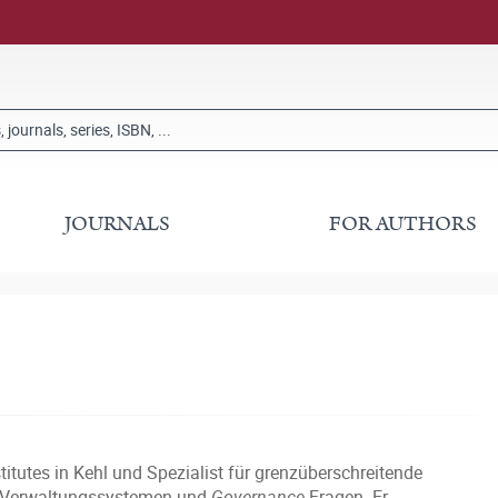
JOURNALS
FOR AUTHORS
itutes in Kehl und Spezialist für grenzüberschreitende
on Verwaltungssystemen und
Governance
-Fragen. Er