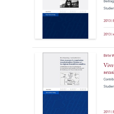
Beiträg
Studien
2013 |
2013 |
Birte 
Vivr
sens
Contrib
Studien
2011 |