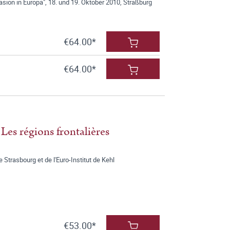
sion in Europa", 18. und 19. Oktober 2010, Straßburg
€64.00*
€64.00*
 Les régions frontalières
e Strasbourg et de l'Euro-Institut de Kehl
€53.00*