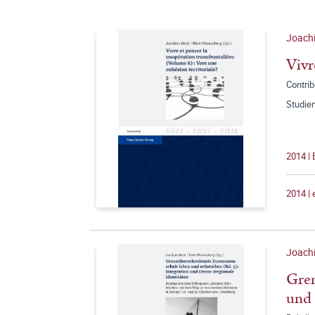
Joachi
Vivr
Contrib
Studien
2014 |
2014 |
Joachi
Gren
und 