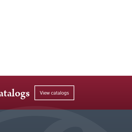
atalogs
View catalogs