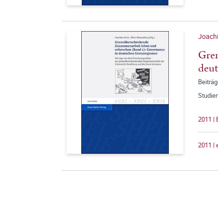
Joachi
Gren
deut
Beiträ
Studien
2011 |
2011 |