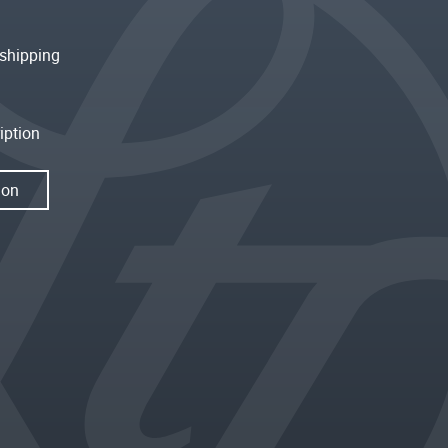
shipping
iption
ion