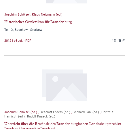
Joachim Schölzel
,
Klaus Neitmann (ed.)
Historisches Ortslexikon für Brandenburg
Teil IX, Beeskow - Storkow
€0.00*
2012 | eBook - PDF
Joachim Schölzel (ed.)
,
Lieselott Enders (ed.)
,
Gebhard Falk (ed.)
,
Hartmut
Harnisch (ed.)
,
Rudolf Knaack (ed.)
Übersicht über die Bestände des Brandenburgischen Landeshauptarchivs
Potsdam (Staatsarchiv Potsdam)