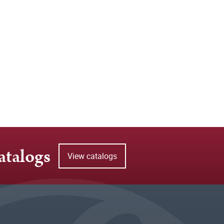
atalogs
View catalogs