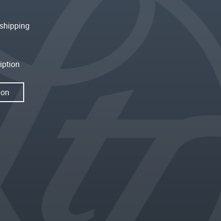
shipping
iption
ion