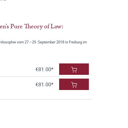
en's Pure Theory of Law:
philosophie vom 27.–29. September 2018 in Freiburg im
€81.00*
€81.00*