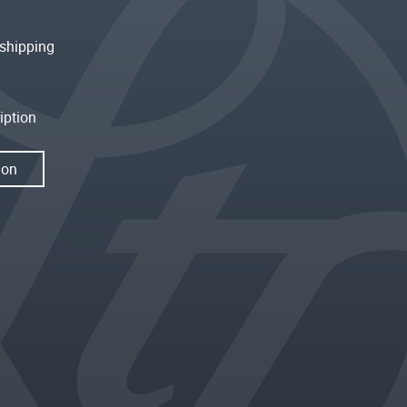
shipping
iption
ion