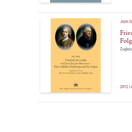
Jörn 
Frie
Fol
Zugleic
2012 |