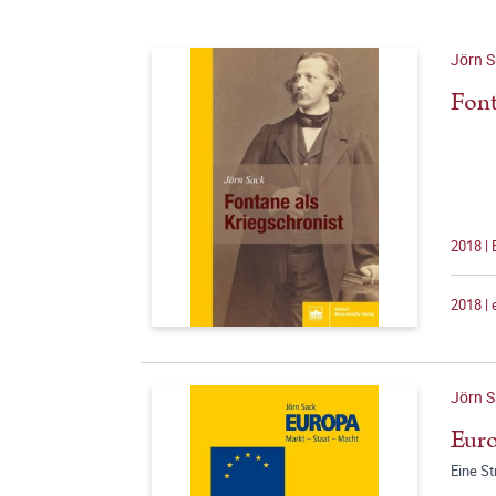
Jörn 
Font
2018 |
2018 |
Jörn 
Euro
Eine St