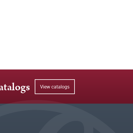
atalogs
View catalogs