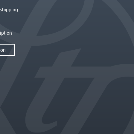
shipping
iption
ion