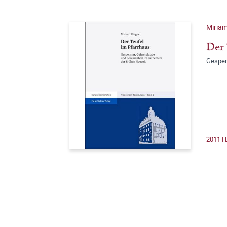
Miriam
Der 
Gespen
2011 | 