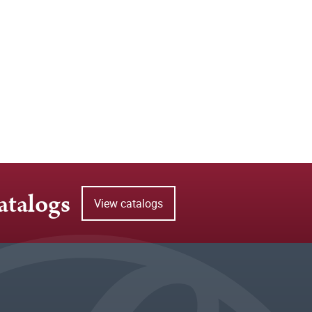
atalogs
View catalogs