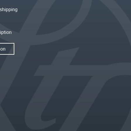
shipping
iption
ion