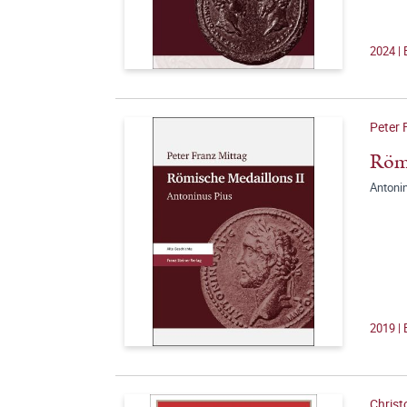
2024 | 
Peter 
Römi
Antoni
2019 | 
Christ