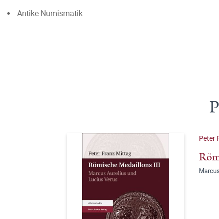
Antike Numismatik
P
Peter 
Römi
Marcus