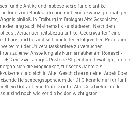
ses für die Antike und insbesondere für die antike
Ausbildung zum Bankkaufmann und einen zwanzigmonatigen
Wagnis einließ, in Freiburg im Breisgau Alte Geschichte,
mester lang auch Mathematik zu studieren. Nach dem
ollegs „Vergangenheitsbezug antiker Gegenwarten“ eine
 nicht aus und befand sich nach der erfolgreichen Promotion
iter mit der Universitätskarriere zu versuchen.
ührten zu einer Anstellung als Numismatiker am Römisch-
 DFG ein zweijähriges Postdoc-Stipendium bewilligte, um die
ergab sich die Möglichkeit, für sechs Jahre als
zukehren und sich in Alter Geschichte mit einer Arbeit über
hließende Heisenbergstipendium der DFG konnte nur für fünf
l ein Ruf auf eine Professur für Alte Geschichte an der
ssur sind nach wie vor die beiden wichtigsten