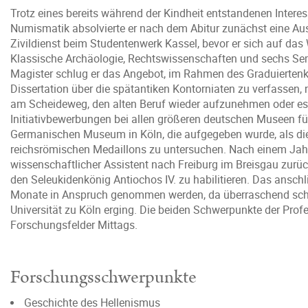
Trotz eines bereits während der Kindheit entstandenen Interes
Numismatik absolvierte er nach dem Abitur zunächst eine 
Zivildienst beim Studentenwerk Kassel, bevor er sich auf das 
Klassische Archäologie, Rechtswissenschaften und sechs Se
Magister schlug er das Angebot, im Rahmen des Graduiertenk
Dissertation über die spätantiken Kontorniaten zu verfassen,
am Scheideweg, den alten Beruf wieder aufzunehmen oder es we
Initiativbewerbungen bei allen größeren deutschen Museen f
Germanischen Museum in Köln, die aufgegeben wurde, als die
reichsrömischen Medaillons zu untersuchen. Nach einem Jahr 
wissenschaftlicher Assistent nach Freiburg im Breisgau zurück
den Seleukidenkönig Antiochos IV. zu habilitieren. Das ansc
Monate in Anspruch genommen werden, da überraschend schnel
Universität zu Köln erging. Die beiden Schwerpunkte der Profe
Forschungsfelder Mittags.
Forschungsschwerpunkte
Geschichte des Hellenismus