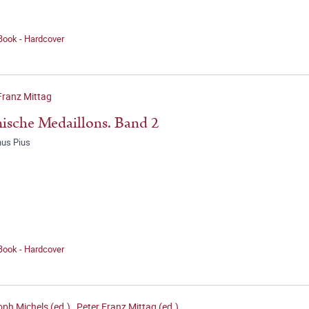
Book - Hardcover
Franz Mittag
sche Medaillons. Band 2
nus Pius
Book - Hardcover
oph Michels (ed.)
,
Peter Franz Mittag (ed.)