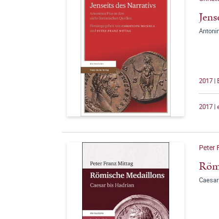
Jens
Antonin
2017 | 
2017 |
Peter 
Röm
Caesar