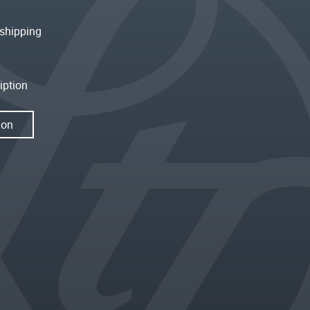
shipping
iption
ion