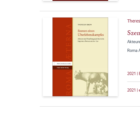
There
Szen
Akteur
Roma A
2021 | 
2021 |