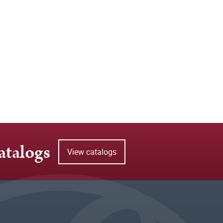
atalogs
View catalogs