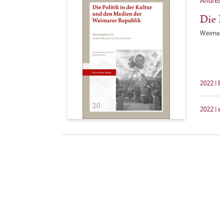
Andrea
Die 
Weimar
2022 |
2022 |