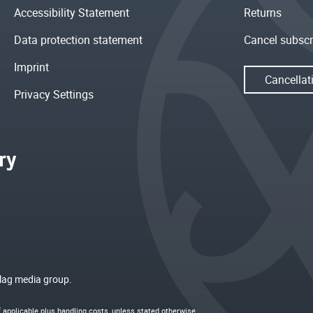
Accessibility Statement
Returns
Data protection statement
Cancel subscr
Imprint
Cancellat
Privacy Settings
rlag media group.
if applicable plus
handling costs
, unless stated otherwise.