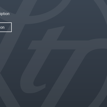
iption
ion