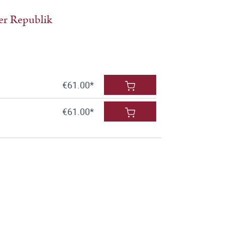
er Republik
€61.00*
€61.00*