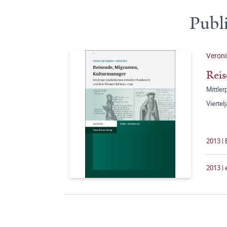
Publ
Veron
Reis
Mittle
Viertel
2013 |
2013 |