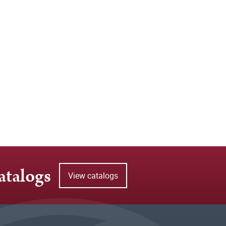
atalogs
View catalogs