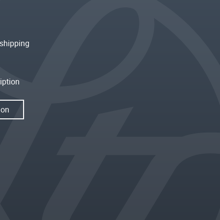
shipping
iption
ion