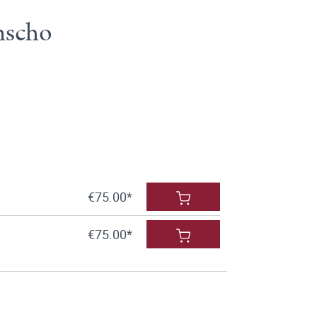
nscho
€75.00*
€75.00*