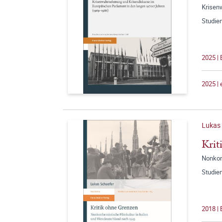
Krisen
Studie
2025 |
2025 |
Lukas
Krit
Nonkonf
Studie
2018 |