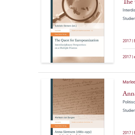
The 
Interdi
Studie
2017 |
2017 |
Marle
Anna
Politi
Studie
2017 |