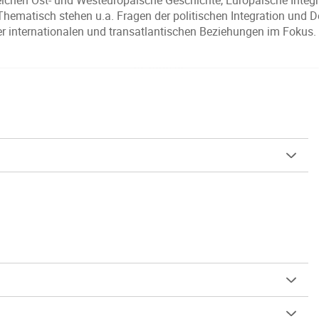
reichen Ost- und Westeuropäische Geschichte, Europäische Inte
Thematisch stehen u.a. Fragen der politischen Integration und D
r internationalen und transatlantischen Beziehungen im Fokus.