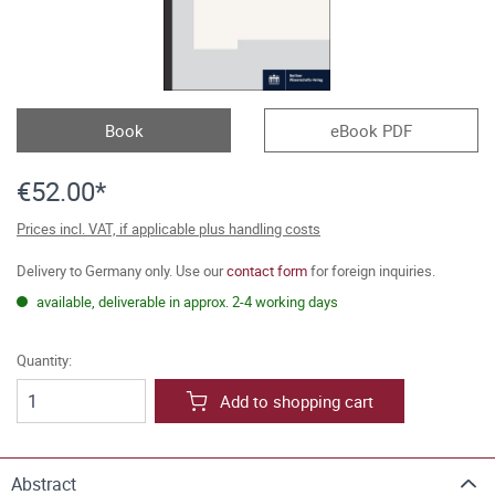
Book
eBook PDF
€52.00*
Prices incl. VAT, if applicable plus handling costs
Delivery to Germany only. Use our
contact form
for foreign inquiries.
available, deliverable in approx. 2-4 working days
Quantity:
Add to shopping cart
Abstract