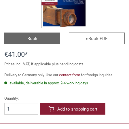
Book
eBook PDF
€41.00*
Prices incl. VAT, if applicable plus handling costs
Delivery to Germany only. Use our
contact form
for foreign inquiries.
available, deliverable in approx. 2-4 working days
Quantity:
Add to shopping cart