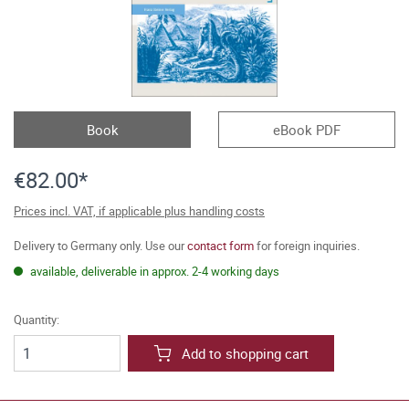
Book
eBook PDF
€82.00*
Prices incl. VAT, if applicable plus handling costs
Delivery to Germany only. Use our
contact form
for foreign inquiries.
available, deliverable in approx. 2-4 working days
Quantity:
Add to shopping cart