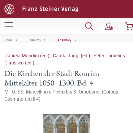
Home
Subjects
Art History
Daniela Mondini (ed.)
,
Carola Jäggi (ed.)
,
Peter Cornelius
Claussen (ed.)
Die Kirchen der Stadt Rom im
Mittelalter 1050–1300. Bd. 4
M–O: SS. Marcellino e Pietro bis S. Omobono. (Corpus
Cosmatorum II,4)