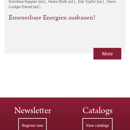
Dorothee Keppler (ed.)
,
Heike Walk (ed.)
,
Erik Töpfer (ed.)
,
Hans-
Liudger Dienel (ed.)
Erneuerbare Energien ausbauen!
More
Newsletter
Catalogs
Register now
View catalogs