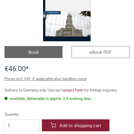
Book
eBook PDF
€46.00*
Prices incl. VAT, if applicable plus handling costs
Delivery to Germany only. Use our
contact form
for foreign inquiries.
available, deliverable in approx. 2-4 working days
Quantity:
Add to shopping cart