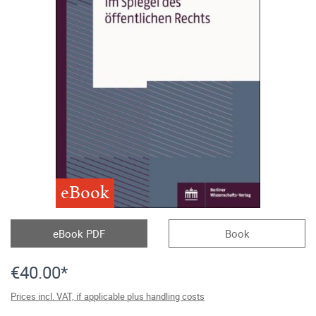
eBook
eBook PDF
Book
€40.00*
Prices incl. VAT, if applicable plus handling costs