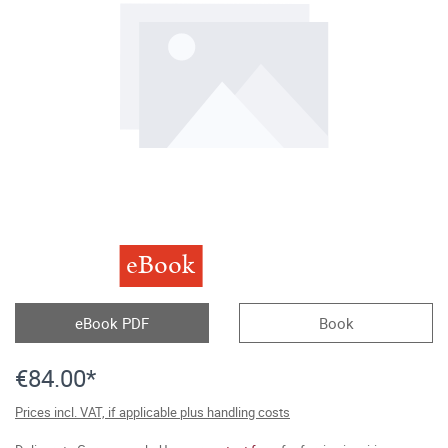
eBook
eBook PDF
Book
€84.00*
Prices incl. VAT, if applicable plus handling costs