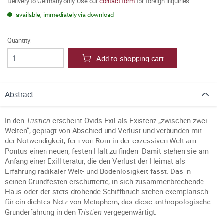
Delivery to Germany only. Use our
contact form
for foreign inquiries.
available, immediately via download
Quantity:
Add to shopping cart
Abstract
In den
Tristien
erscheint Ovids Exil als Existenz „zwischen zwei
Welten“, geprägt von Abschied und Verlust und verbunden mit
der Notwendigkeit, fern von Rom in der exzessiven Welt am
Pontus einen neuen, festen Halt zu finden. Damit stehen sie am
Anfang einer Exilliteratur, die den Verlust der Heimat als
Erfahrung radikaler Welt- und Bodenlosigkeit fasst. Das in
seinen Grundfesten erschütterte, in sich zusammenbrechende
Haus oder der stets drohende Schiffbruch stehen exemplarisch
für ein dichtes Netz von Metaphern, das diese anthropologische
Grunderfahrung in den
Tristien
vergegenwärtigt.