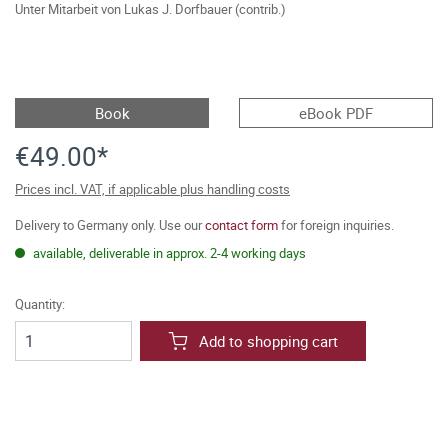
Unter Mitarbeit von
Lukas J. Dorfbauer (contrib.)
Book
eBook PDF
€49.00*
Prices incl. VAT, if applicable plus handling costs
Delivery to Germany only. Use our
contact form
for foreign inquiries.
available, deliverable in approx. 2-4 working days
Quantity:
Add to shopping cart