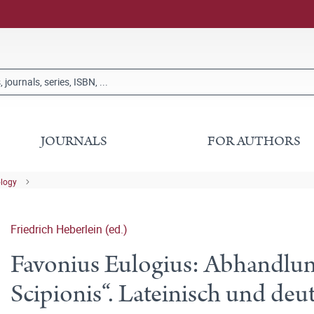
JOURNALS
FOR AUTHORS
ology
Friedrich Heberlein (ed.)
Favonius Eulogius: Abhandlu
Scipionis“. Lateinisch und deu