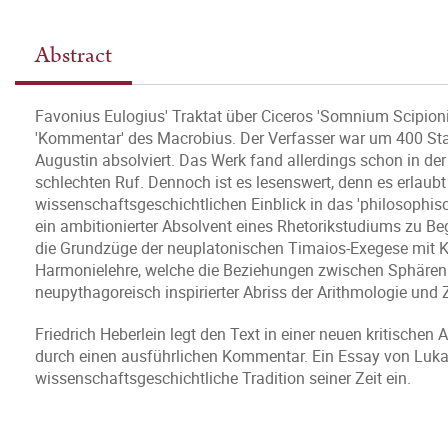
Abstract
Favonius Eulogius' Traktat über Ciceros 'Somnium Scipion
'Kommentar' des Macrobius. Der Verfasser war um 400 Sta
Augustin absolviert. Das Werk fand allerdings schon in de
schlechten Ruf. Dennoch ist es lesenswert, denn es erlaubt
wissenschaftsgeschichtlichen Einblick in das 'philosophisc
ein ambitionierter Absolvent eines Rhetorikstudiums zu B
die Grundzüge der neuplatonischen Timaios-Exegese mit K
Harmonielehre, welche die Beziehungen zwischen Sphärenh
neupythagoreisch inspirierter Abriss der Arithmologie und
Friedrich Heberlein legt den Text in einer neuen kritische
durch einen ausführlichen Kommentar. Ein Essay von Lukas
wissenschaftsgeschichtliche Tradition seiner Zeit ein.