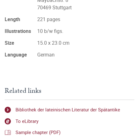
Maybachstr. 8
70469 Stuttgart
Length
221 pages
Illustrations
10 b/w figs.
Size
15.0 x 23.0 cm
Language
German
Related links
Bibliothek der lateinischen Literatur der Spätantike
To eLibrary
Sample chapter (PDF)