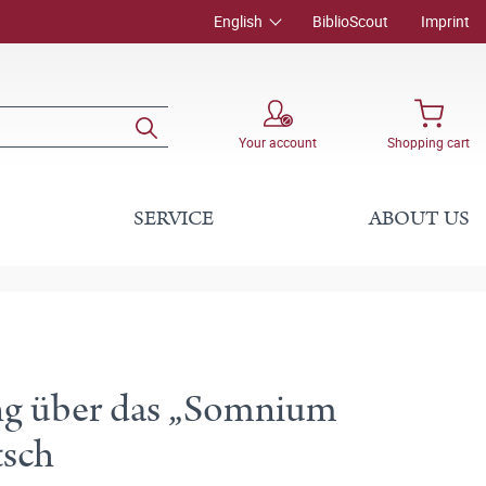
English
BiblioScout
Imprint
Your account
Shopping cart
SERVICE
ABOUT US
ng über das „Somnium
tsch