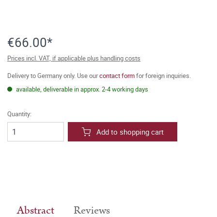
€66.00*
Prices incl. VAT, if applicable plus handling costs
Delivery to Germany only. Use our
contact form
for foreign inquiries.
available, deliverable in approx. 2-4 working days
Quantity:
Add to shopping cart
Abstract
Reviews