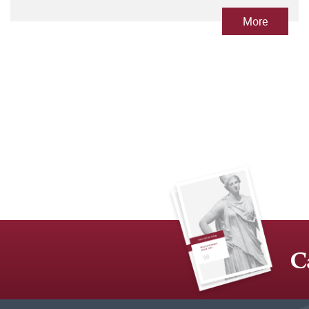
More
C