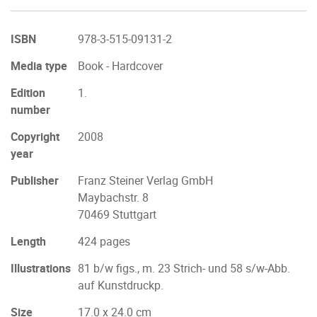
ISBN
978-3-515-09131-2
Media type
Book - Hardcover
Edition
1.
number
Copyright
2008
year
Publisher
Franz Steiner Verlag GmbH
Maybachstr. 8
70469 Stuttgart
Length
424 pages
Illustrations
81 b/w figs., m. 23 Strich- und 58 s/w-Abb.
auf Kunstdruckp.
Size
17.0 x 24.0 cm