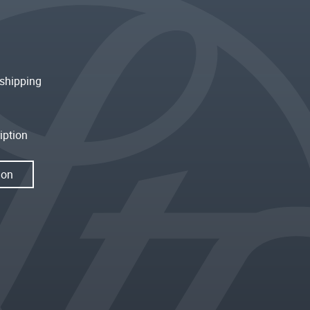
shipping
iption
ion