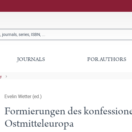
JOURNALS
FOR AUTHORS
ry
Evelin Wetter (ed.)
Formierungen des konfession
Ostmitteleuropa