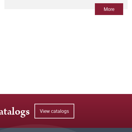
More
atalogs
View catalogs