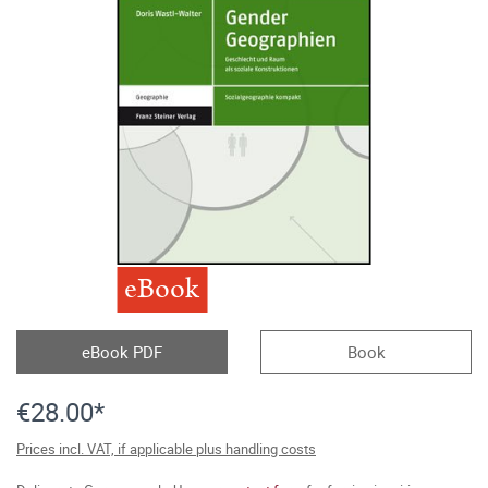
eBook
eBook PDF
Book
€28.00*
Prices incl. VAT, if applicable plus handling costs