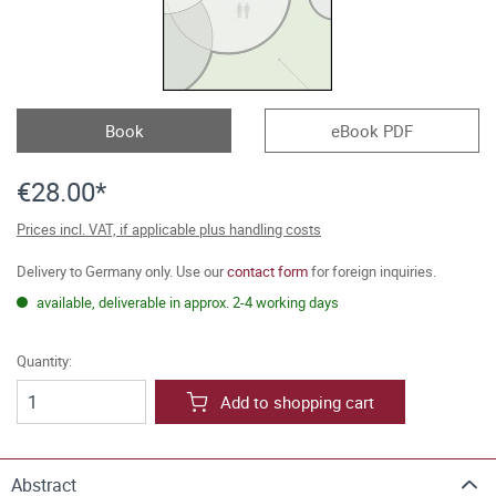
Book
eBook PDF
€28.00*
Prices incl. VAT, if applicable plus handling costs
Delivery to Germany only. Use our
contact form
for foreign inquiries.
available, deliverable in approx. 2-4 working days
Quantity:
Add to shopping cart
Abstract