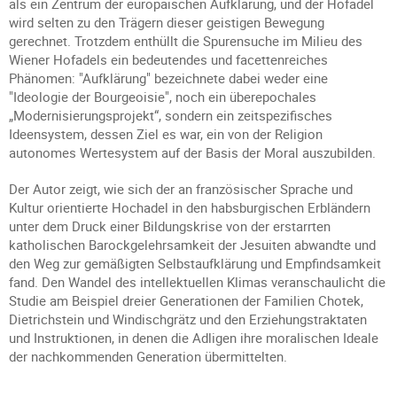
als ein Zentrum der europäischen Aufklärung, und der Hofadel
wird selten zu den Trägern dieser geistigen Bewegung
gerechnet. Trotzdem enthüllt die Spurensuche im Milieu des
Wiener Hofadels ein bedeutendes und facettenreiches
Phänomen: "Aufklärung" bezeichnete dabei weder eine
"Ideologie der Bourgeoisie", noch ein überepochales
„Modernisierungsprojekt“, sondern ein zeitspezifisches
Ideensystem, dessen Ziel es war, ein von der Religion
autonomes Wertesystem auf der Basis der Moral auszubilden.
Der Autor zeigt, wie sich der an französischer Sprache und
Kultur orientierte Hochadel in den habsburgischen Erbländern
unter dem Druck einer Bildungskrise von der erstarrten
katholischen Barockgelehrsamkeit der Jesuiten abwandte und
den Weg zur gemäßigten Selbstaufklärung und Empfindsamkeit
fand. Den Wandel des intellektuellen Klimas veranschaulicht die
Studie am Beispiel dreier Generationen der Familien Chotek,
Dietrichstein und Windischgrätz und den Erziehungstraktaten
und Instruktionen, in denen die Adligen ihre moralischen Ideale
der nachkommenden Generation übermittelten.