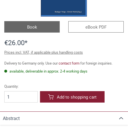
Book
eBook PDF
€26.00*
Prices incl. VAT, if applicable plus handling costs
Delivery to Germany only. Use our
contact form
for foreign inquiries.
available, deliverable in approx. 2-4 working days
Quantity:
Add to shopping cart
Abstract