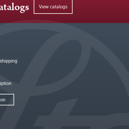
atalogs
View catalogs
shipping
iption
ion