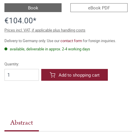
Book
eBook PDF
€104.00*
Prices incl. VAT, if applicable plus handling costs
Delivery to Germany only. Use our
contact form
for foreign inquiries.
available, deliverable in approx. 2-4 working days
Quantity:
Add to shopping cart
Abstract