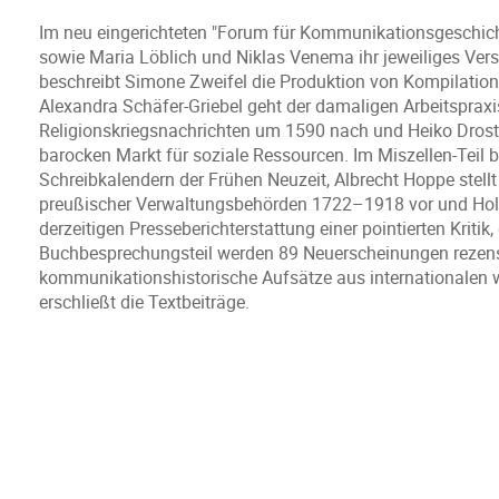
Im neu eingerichteten "Forum für Kommunikationsgeschich
sowie Maria Löblich und Niklas Venema ihr jeweiliges Ver
beschreibt Simone Zweifel die Produktion von Kompilatio
Alexandra Schäfer-Griebel geht der damaligen Arbeitspra
Religionskriegsnachrichten um 1590 nach und Heiko Droste
barocken Markt für soziale Ressourcen. Im Miszellen-Teil b
Schreibkalendern der Frühen Neuzeit, Albrecht Hoppe stel
preußischer Verwaltungsbehörden 1722–1918 vor und Holge
derzeitigen Presseberichterstattung einer pointierten Kriti
Buchbesprechungsteil werden 89 Neuerscheinungen rezensie
kommunikationshistorische Aufsätze aus internationalen wi
erschließt die Textbeiträge.