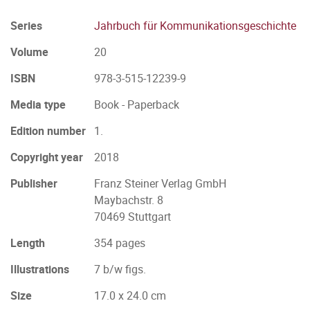
Series
Jahrbuch für Kommunikationsgeschichte
Volume
20
ISBN
978-3-515-12239-9
Media type
Book - Paperback
Edition number
1.
Copyright year
2018
Publisher
Franz Steiner Verlag GmbH
Maybachstr. 8
70469 Stuttgart
Length
354 pages
Illustrations
7 b/w figs.
Size
17.0 x 24.0 cm