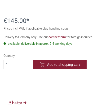
€145.00*
Prices incl. VAT, if applicable plus handling costs
Delivery to Germany only. Use our
contact form
for foreign inquiries.
available, deliverable in approx. 2-4 working days
Quantity:
Add to shopping cart
Abstract