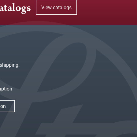
atalogs
View catalogs
shipping
iption
ion