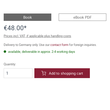
Book
eBook PDF
€48.00*
Prices incl. VAT, if applicable plus handling costs
Delivery to Germany only. Use our
contact form
for foreign inquiries.
available, deliverable in approx. 2-4 working days
Quantity:
Add to shopping cart