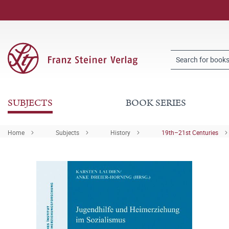
SUBJECTS
BOOK SERIES
Home
Subjects
History
19th–21st Centuries