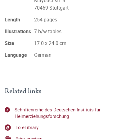
Maybachstr. 8
70469 Stuttgart
Length
254 pages
Illustrations
7 b/w tables
Size
17.0 x 24.0 cm
Language
German
Related links
Schriftenreihe des Deutschen Instituts für
Heimerziehungsforschung
To eLibrary
Print preview