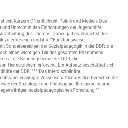
t seit Kurzem Öffentlichkeit, Politik und Medien. Das
 und Unrecht in den Einrichtungen der Jugendhilfe
 Aufarbeitung des Themas. Dabei galt es, zunächst die
k zu erforschen und ihre°°Funktionsweise
mit Sonderbereichen der Sozialpädagogik in der DDR, die
nnoch einen wichtigen Teil des gesamten Phänomens
n u.a. die Säuglingsheime der DDR, die
n Heimerziehern erforscht. Ein Aufsatz beschäftigt sich
hilfe der DDR. °°°°Das interdisziplinäre
ntstand, vereinigte Wissenschaftler aus den Bereichen der
 sowie der Soziologie und Philosophie. Ihre gemeinsame
nd gegenwärtigen sozialpädagogischen Forschung.°°