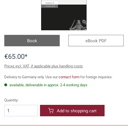
Book
eBook PDF
€65.00*
Prices incl. VAT, if applicable plus handling costs
Delivery to Germany only. Use our
contact form
for foreign inquiries.
available, deliverable in approx. 2-4 working days
Quantity:
Add to shopping cart