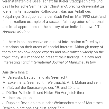
veranstalteten die Gesellschaft für Kieler Stadtgeschichte und
das Historische Seminar der Christian-Albrechts-Universität zu
Kiel ein internationales Kolloquium, das aus Anlaß des
750jährigen Stadtjubiläums der Stadt Kiel im Mai 1992 stattfand.
"...an excellent example of a successful integration of national
and local approaches to the history of an individual town.” The
Northern Mariner
"... there is an impressive amount of information offered by the
historians on their areas of special interest. Although many of
them are acknowledged experts and have written widely on the
topic, they still manage to present their findings in a new and
interesting light.”
International Journal of Maritime History
Aus dem Inhalt:
M. Salewski: Deutschland als Seemacht
M. Epkenhans: Seemacht = Weltmacht. A. T. Mahan und sein
Einfluß auf die Seestrategie des 19. und 20. Jhs.
J. Dülffer: Wilhelm II. und Hitler. Ein Vergleich ihrer
Marinekonzeption
J. Duppler: Revisionismus oder Weltmachtstreben? Maritimes
Denken in nationalsozialistischer Zeit