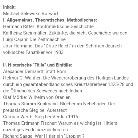
Inhalt:
Michael Salewski: Vorwort
I. Allgemeines, Theoretisches, Methodisches:
Hermann Ritter: Kontrafaktische Geschichte
Karlheinz Steinmüller: Zukünfte, die nicht Geschichte wurden
Luigi Cajani: Die Zeitmaschine
Jost Hermand: Das "Dritte Reich" in den Schriften deutsch-
völkischer Fanatiker vor 1933
II. Historische "Fälle" und Einfälle:
Alexander Demandt: Statt Rom
Helmut G. Walther: Die Wiedereroberung des Heiligen Landes
durch ein gesamtabendländisches Kreuzfahrerheer 1325/28 und
die Öffnung des Seeweges nach Indien
Olaf Mörke: Wilhelm von Oranien
Thomas Stamm-Kuhlmann: Blücher im Nebel oder: Der
preussische Sieg bei Auerstedt
German Werth: Sieg bei Verdun 1916
Thomas Erdmann Fischer: Warum es wichtig ist, Hitlers
unzeitiges Ende umzudefinieren
Richard Saage: War Hitler ein "Utopist"?