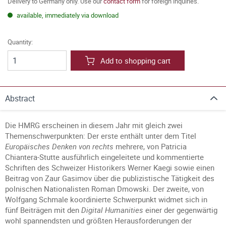
Delivery to Germany only. Use our
contact form
for foreign inquiries.
available, immediately via download
Quantity:
Add to shopping cart
Abstract
Die HMRG erscheinen in diesem Jahr mit gleich zwei
Themenschwerpunkten: Der erste enthält unter dem Titel
Europäisches Denken von rechts
mehrere, von Patricia
Chiantera-Stutte ausführlich eingeleitete und kommentierte
Schriften des Schweizer Historikers Werner Kaegi sowie einen
Beitrag von Zaur Gasimov über die publizistische Tätigkeit des
polnischen Nationalisten Roman Dmowski. Der zweite, von
Wolfgang Schmale koordinierte Schwerpunkt widmet sich in
fünf Beiträgen mit den
Digital Humanities
einer der gegenwärtig
wohl spannendsten und größten Herausforderungen der