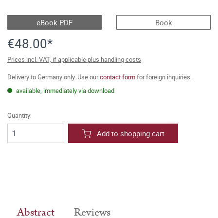
eBook PDF
Book
€48.00*
Prices incl. VAT, if applicable plus handling costs
Delivery to Germany only. Use our
contact form
for foreign inquiries.
available, immediately via download
Quantity:
Add to shopping cart
Abstract
Reviews