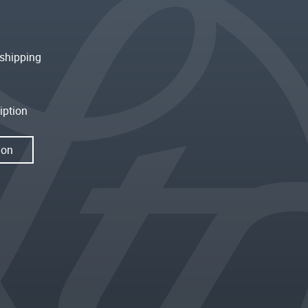
shipping
iption
ion