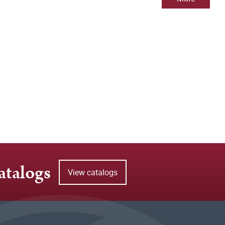
atalogs
View catalogs