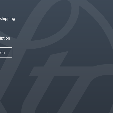
shipping
iption
ion