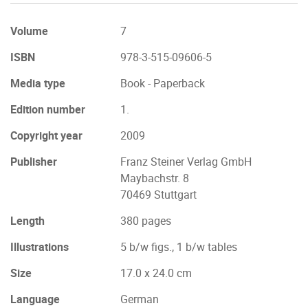
Volume
7
ISBN
978-3-515-09606-5
Media type
Book - Paperback
Edition number
1.
Copyright year
2009
Publisher
Franz Steiner Verlag GmbH
Maybachstr. 8
70469 Stuttgart
Length
380 pages
Illustrations
5 b/w figs., 1 b/w tables
Size
17.0 x 24.0 cm
Language
German