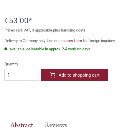
€53.00*
Prices incl. VAT, if applicable plus handling costs
Delivery to Germany only. Use our
contact form
for foreign inquiries.
available, deliverable in approx. 2-4 working days
Quantity:
Add to shopping cart
Abstract
Reviews