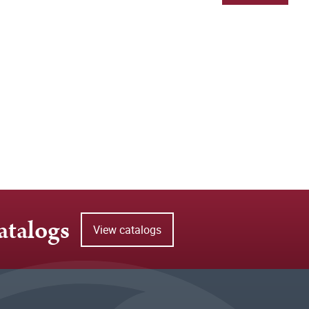
atalogs
View catalogs