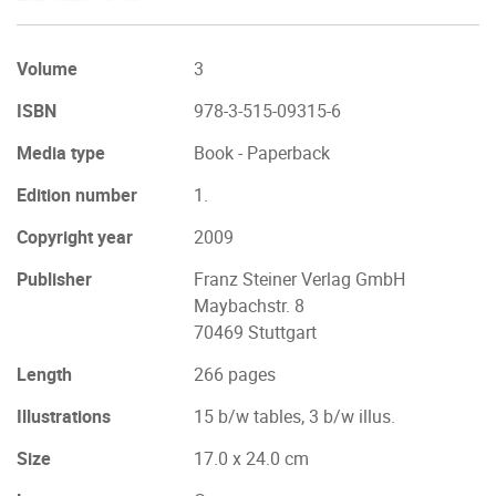
Volume
3
ISBN
978-3-515-09315-6
Media type
Book - Paperback
Edition number
1.
Copyright year
2009
Publisher
Franz Steiner Verlag GmbH
Maybachstr. 8
70469 Stuttgart
Length
266 pages
Illustrations
15 b/w tables, 3 b/w illus.
Size
17.0 x 24.0 cm