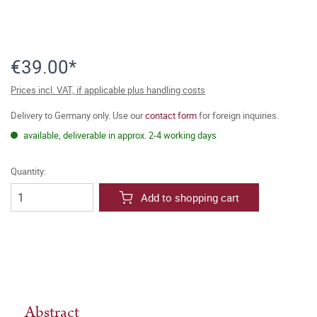
€39.00*
Prices incl. VAT, if applicable plus handling costs
Delivery to Germany only. Use our
contact form
for foreign inquiries.
available, deliverable in approx. 2-4 working days
Quantity:
Add to shopping cart
Abstract