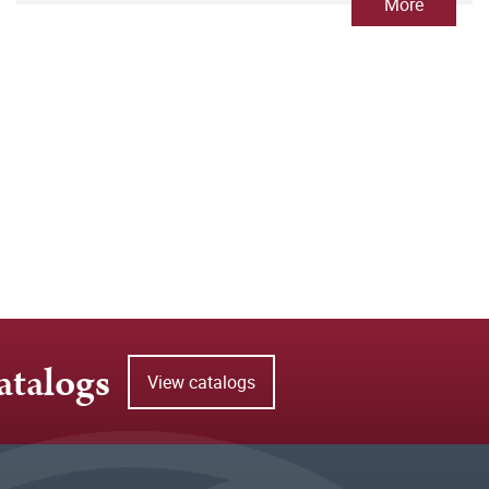
More
atalogs
View catalogs