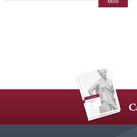
More
C