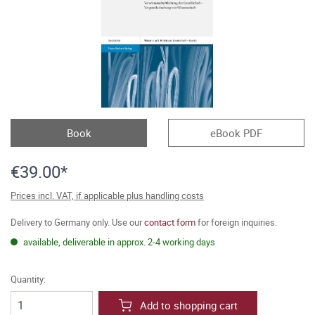
Book
eBook PDF
€39.00*
Prices incl. VAT, if applicable plus handling costs
Delivery to Germany only. Use our
contact form
for foreign inquiries.
available, deliverable in approx. 2-4 working days
Quantity:
Add to shopping cart