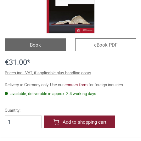
Book
eBook PDF
€31.00*
Prices incl. VAT, if applicable plus handling costs
Delivery to Germany only. Use our
contact form
for foreign inquiries.
available, deliverable in approx. 2-4 working days
Quantity:
Add to shopping cart