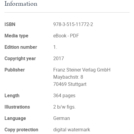
Information
ISBN
978-3-515-11772-2
Media type
eBook - PDF
Edition number
1.
Copyright year
2017
Publisher
Franz Steiner Verlag GmbH
Maybachstr. 8
70469 Stuttgart
Length
364 pages
Illustrations
2 b/w figs.
Language
German
Copy protection
digital watermark