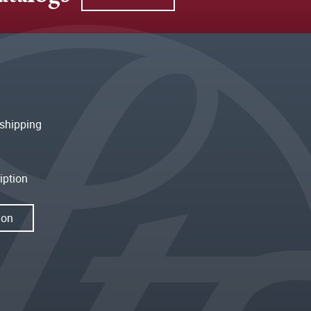
shipping
iption
ion