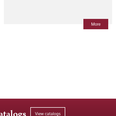
More
atalogs
View catalogs