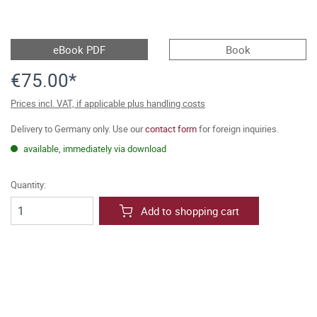
eBook PDF
Book
€75.00*
Prices incl. VAT, if applicable plus handling costs
Delivery to Germany only. Use our
contact form
for foreign inquiries.
available, immediately via download
Quantity:
Add to shopping cart