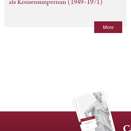
als Konsensimperium (1949–1971)
More
C