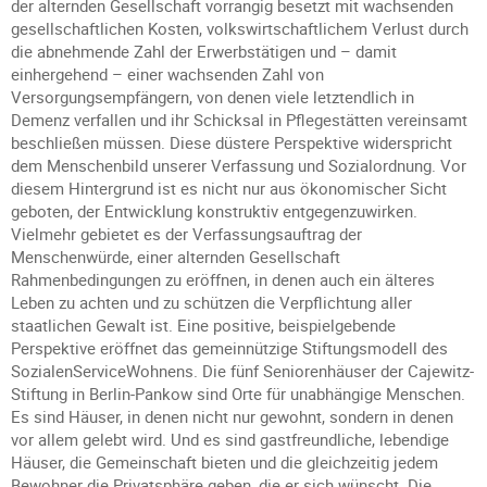
der alternden Gesellschaft vorrangig besetzt mit wachsenden
gesellschaftlichen Kosten, volkswirtschaftlichem Verlust durch
die abnehmende Zahl der Erwerbstätigen und – damit
einhergehend – einer wachsenden Zahl von
Versorgungsempfängern, von denen viele letztendlich in
Demenz verfallen und ihr Schicksal in Pflegestätten vereinsamt
beschließen müssen. Diese düstere Perspektive widerspricht
dem Menschenbild unserer Verfassung und Sozialordnung. Vor
diesem Hintergrund ist es nicht nur aus ökonomischer Sicht
geboten, der Entwicklung konstruktiv entgegenzuwirken.
Vielmehr gebietet es der Verfassungsauftrag der
Menschenwürde, einer alternden Gesellschaft
Rahmenbedingungen zu eröffnen, in denen auch ein älteres
Leben zu achten und zu schützen die Verpflichtung aller
staatlichen Gewalt ist. Eine positive, beispielgebende
Perspektive eröffnet das gemeinnützige Stiftungsmodell des
SozialenServiceWohnens. Die fünf Seniorenhäuser der Cajewitz-
Stiftung in Berlin-Pankow sind Orte für unabhängige Menschen.
Es sind Häuser, in denen nicht nur gewohnt, sondern in denen
vor allem gelebt wird. Und es sind gastfreundliche, lebendige
Häuser, die Gemeinschaft bieten und die gleichzeitig jedem
Bewohner die Privatsphäre geben, die er sich wünscht. Die