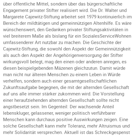
über öffentliche Mittel, sondern über das bürgerschaftliche
Engagement privater Stifter realisiert wird. Die Dr. Walter und
Margarete Cajewitz-Stiftung arbeitet seit 1979 kontinuierlich im
Bereich der mildtätigen und gemeinnützigen Altenhilfe. Es wäre
wünschenswert, den Gedanken privater Stiftungsaktivitäten in
viel breiterem Maße als bislang für ein SozialesServiceWohnen
umfassenderer Art nutzbar zu machen. Die Geschichte der
Cajewitz-Stiftung, die sowohl den Aspekt der Gemeinnützigkeit
als auch den Aspekt der Angehörigenversorgung der Stifter
wirkungsvoll belegt, mag den einen oder anderen anregen, es
diesen beispielgebenden Mäzenen gleichzutun. Damit würde
man nicht nur älteren Menschen zu einem Leben in Würde
verhelfen, sondern auch einer gesamtgesellschaftlichen
Zukunftsaufgabe begegnen, die mit der alternden Gesellschaft
auf uns alle immer stärker zukommen wird. Die Vorstellung
einer heraufziehenden alternden Gesellschaft sollte nicht
angstbesetzt sein. Im Gegenteil: Der wachsende Anteil
lebenskluger, gelassener, weniger politisch verführbarer
Menschen kann durchaus positive Auswirkungen zeigen. Eine
solche Gesellschaft kann mehr Toleranz, mehr Altruismus und
mehr Solidarität versprechen. Aktuell ist das Schreckgespenst