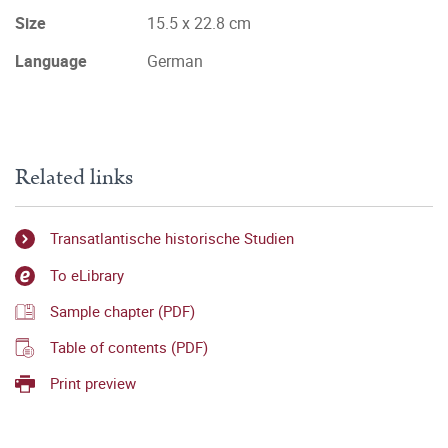
Size
15.5 x 22.8 cm
Language
German
Related links
Transatlantische historische Studien
To eLibrary
Sample chapter (PDF)
Table of contents (PDF)
Print preview