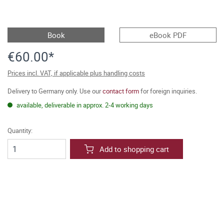
Book
eBook PDF
€60.00*
Prices incl. VAT, if applicable plus handling costs
Delivery to Germany only. Use our
contact form
for foreign inquiries.
available, deliverable in approx. 2-4 working days
Quantity:
Add to shopping cart