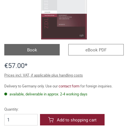
Book
eBook PDF
€57.00*
Prices incl. VAT, if applicable plus handling costs
Delivery to Germany only. Use our
contact form
for foreign inquiries.
available, deliverable in approx. 2-4 working days
Quantity:
Add to shopping cart