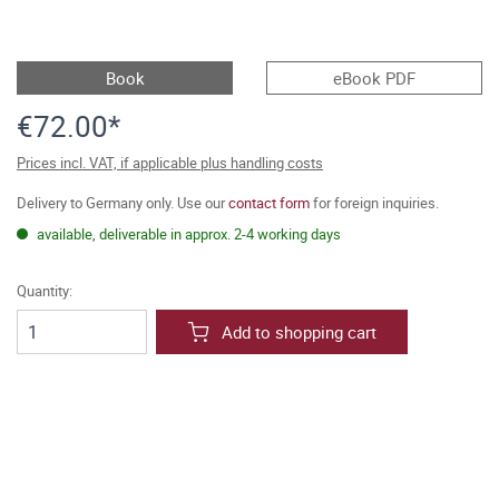
Book
eBook PDF
€72.00*
Prices incl. VAT, if applicable plus handling costs
Delivery to Germany only. Use our
contact form
for foreign inquiries.
available, deliverable in approx. 2-4 working days
Quantity:
Add to shopping cart