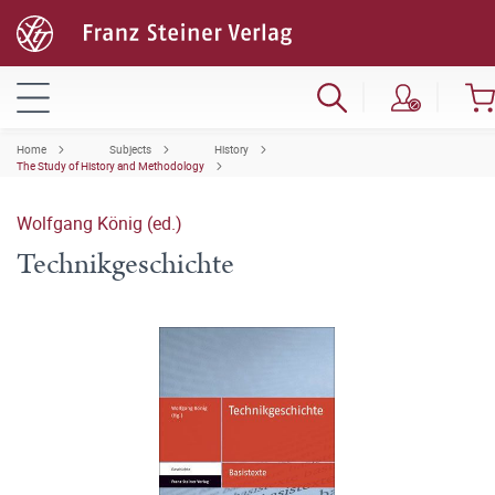
Home
Subjects
History
The Study of History and Methodology
Wolfgang König (ed.)
Technikgeschichte