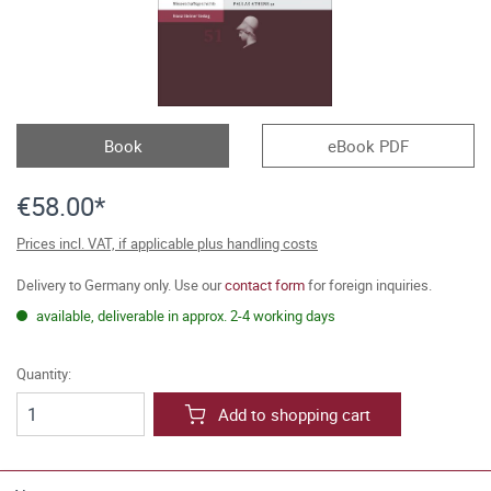
Book
eBook PDF
€58.00*
Prices incl. VAT, if applicable plus handling costs
Delivery to Germany only. Use our
contact form
for foreign inquiries.
available, deliverable in approx. 2-4 working days
Quantity:
Add to shopping cart