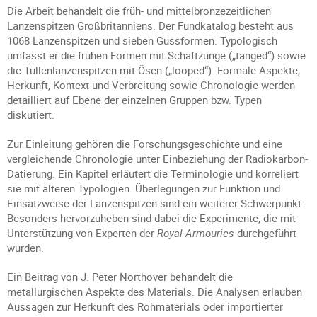
Die Arbeit behandelt die früh- und mittelbronzezeitlichen
Lanzenspitzen Großbritanniens. Der Fundkatalog besteht aus
1068 Lanzenspitzen und sieben Gussformen. Typologisch
umfasst er die frühen Formen mit Schaftzunge („tanged“) sowie
die Tüllenlanzenspitzen mit Ösen („looped“). Formale Aspekte,
Herkunft, Kontext und Verbreitung sowie Chronologie werden
detailliert auf Ebene der einzelnen Gruppen bzw. Typen
diskutiert.
Zur Einleitung gehören die Forschungsgeschichte und eine
vergleichende Chronologie unter Einbeziehung der Radiokarbon-
Datierung. Ein Kapitel erläutert die Terminologie und korreliert
sie mit älteren Typologien. Überlegungen zur Funktion und
Einsatzweise der Lanzenspitzen sind ein weiterer Schwerpunkt.
Besonders hervorzuheben sind dabei die Experimente, die mit
Unterstützung von Experten der
Royal Armouries
durchgeführt
wurden.
Ein Beitrag von J. Peter Northover behandelt die
metallurgischen Aspekte des Materials. Die Analysen erlauben
Aussagen zur Herkunft des Rohmaterials oder importierter