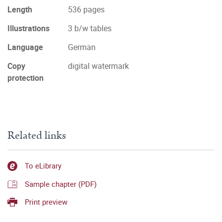
Length
536 pages
Illustrations
3 b/w tables
Language
German
Copy
digital watermark
protection
Related links
To eLibrary
Sample chapter (PDF)
Print preview