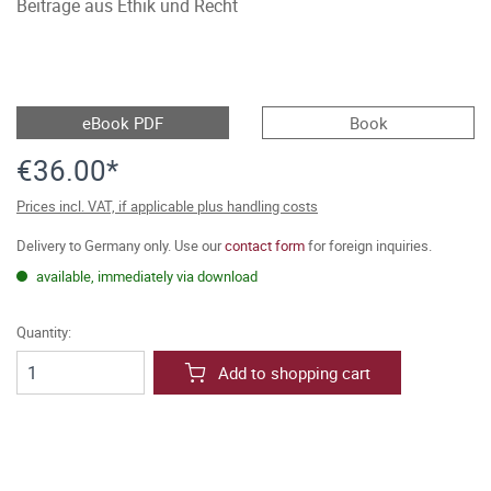
Beiträge aus Ethik und Recht
eBook PDF
Book
€36.00*
Prices incl. VAT, if applicable plus handling costs
Delivery to Germany only. Use our
contact form
for foreign inquiries.
available, immediately via download
Quantity:
Add to shopping cart