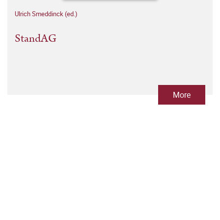
Ulrich Smeddinck (ed.)
StandAG
More