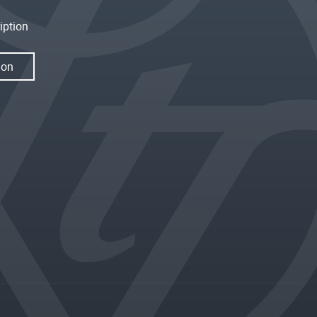
iption
ion