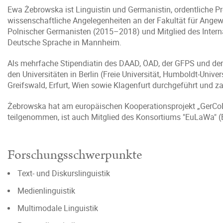
Ewa Żebrowska ist Linguistin und Germanistin, ordentliche Pr
wissenschaftliche Angelegenheiten an der Fakultät für Ange
Polnischer Germanisten (2015–2018) und Mitglied des Internat
Deutsche Sprache in Mannheim.
Als mehrfache Stipendiatin des DAAD, ÖAD, der GFPS und der
den Universitäten in Berlin (Freie Universität, Humboldt-Univers
Greifswald, Erfurt, Wien sowie Klagenfurt durchgeführt und z
Żebrowska hat am europäischen Kooperationsprojekt „GerCoL
teilgenommen, ist auch Mitglied des Konsortiums "EuLaWa"
Forschungsschwerpunkte
Text- und Diskurslinguistik
Medienlinguistik
Multimodale Linguistik