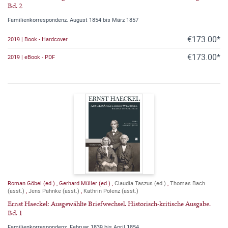
Bd. 2
Familienkorrespondenz. August 1854 bis März 1857
€173.00*
2019 | Book - Hardcover
€173.00*
2019 | eBook - PDF
Roman Göbel (ed.)
,
Gerhard Müller (ed.)
,
Claudia Taszus (ed.)
,
Thomas Bach
(asst.)
,
Jens Pahnke (asst.)
,
Kathrin Polenz (asst.)
Ernst Haeckel: Ausgewählte Briefwechsel. Historisch-kritische Ausgabe.
Bd. 1
Familienkorrespondenz. Februar 1839 bis April 1854